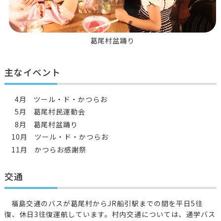
葛尾村盆踊り
主なイベント
4
月
ツール・ド・かつらお
5
月
葛尾村民運動会
8
月
葛尾村盆踊り
10月
ツール・ド・かつらお
11月
かつらお感謝祭
交通
福島交通のバスが葛尾村からJR船引駅までの間を平日5往
復、休日3往復運航しています。村内交通については、通学バス