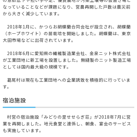
の意欲低下や担い手不足、優良農地が汚染土壌等の仮置き場と
なっていることなどが課題になり、営農再開した戸数は震災前
から大きく減少しています。
2018年1月に、かつらお胡蝶蘭合同会社が設立され、胡蝶蘭
（ホープホワイト）の苗栽培を開始しました。胡蝶蘭は、東京
大田市場などに出荷されています。
2018年6月に愛知県の繊維製造業会社、金泉ニット株式会社
が工業団地に新工場を設置しました。無縫製のニット製造工場
としては国内最大級の規模です。
葛尾村は現在も工業団地への企業誘致を積極的に行っていま
す。
宿泊施設
村営の宿泊施設「みどりの里せせらぎ荘」が2018年7月に営
業を再開しました。地元食堂と連係し、朝食、宴会のサービス
も実施しています。